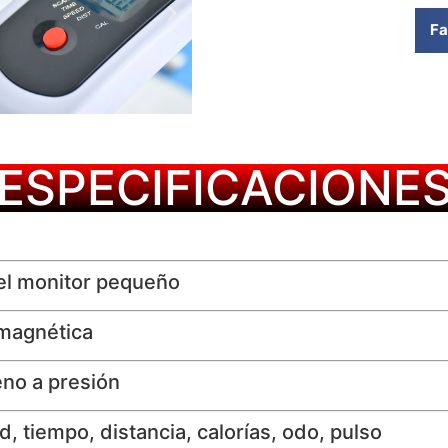
Fa
ESPECIFICACIONE
e el monitor pequeño
magnética
eno a presión
tiempo, distancia, calorías, odo, pulso