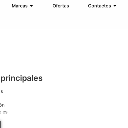
Marcas
Ofertas
Contactos
 principales
gs
ón
bles