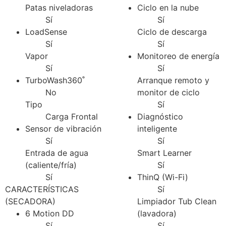
Patas niveladoras
Ciclo en la nube
Sí
Sí
LoadSense
Ciclo de descarga
Sí
Sí
Vapor
Monitoreo de energía
Sí
Sí
TurboWash360˚
Arranque remoto y
No
monitor de ciclo
Tipo
Sí
Carga Frontal
Diagnóstico
Sensor de vibración
inteligente
Sí
Sí
Entrada de agua
Smart Learner
(caliente/fría)
Sí
Sí
ThinQ (Wi-Fi)
CARACTERÍSTICAS
Sí
(SECADORA)
Limpiador Tub Clean
6 Motion DD
(lavadora)
Sí
Sí