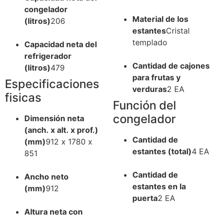
congelador
Material de los
(litros)
206
estantes
Cristal
templado
Capacidad neta del
refrigerador
Cantidad de cajones
(litros)
479
para frutas y
Especificaciones
verduras
2 EA
fisicas
Función del
congelador
Dimensión neta
(anch. x alt. x prof.)
Cantidad de
(mm)
912 x 1780 x
estantes (total)
4 EA
851
Cantidad de
Ancho neto
estantes en la
(mm)
912
puerta
2 EA
Altura neta con