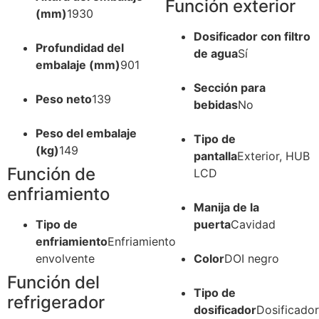
Función exterior
(mm)
1930
Dosificador con filtro
Profundidad del
de agua
Sí
embalaje (mm)
901
Sección para
Peso neto
139
bebidas
No
Peso del embalaje
Tipo de
(kg)
149
pantalla
Exterior, HUB
Función de
LCD
enfriamiento
Manija de la
Tipo de
puerta
Cavidad
enfriamiento
Enfriamiento
envolvente
Color
DOI negro
Función del
Tipo de
refrigerador
dosificador
Dosificador