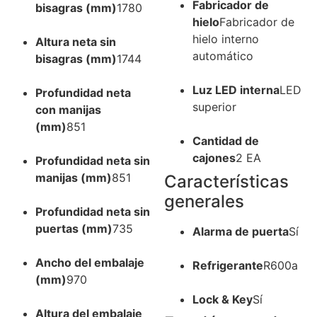
Fabricador de
bisagras (mm)
1780
hielo
Fabricador de
hielo interno
Altura neta sin
automático
bisagras (mm)
1744
Luz LED interna
LED
Profundidad neta
superior
con manijas
(mm)
851
Cantidad de
cajones
2 EA
Profundidad neta sin
manijas (mm)
851
Características
generales
Profundidad neta sin
puertas (mm)
735
Alarma de puerta
Sí
Ancho del embalaje
Refrigerante
R600a
(mm)
970
Lock & Key
Sí
Altura del embalaje