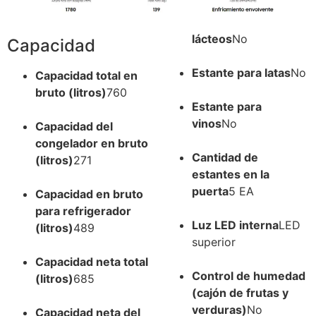
lácteos
No
Capacidad
Estante para latas
No
Capacidad total en
bruto (litros)
760
Estante para
vinos
No
Capacidad del
congelador en bruto
Cantidad de
(litros)
271
estantes en la
puerta
5 EA
Capacidad en bruto
para refrigerador
Luz LED interna
LED
(litros)
489
superior
Capacidad neta total
Control de humedad
(litros)
685
(cajón de frutas y
verduras)
No
Capacidad neta del