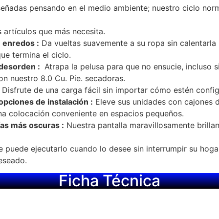
eñadas pensando en el medio ambiente; nuestro ciclo norma
 artículos que más necesita.
e enredos :
Da vueltas suavemente a su ropa sin calentarla
e termina el ciclo.
 desorden :
Atrapa la pelusa para que no ensucie, incluso s
n nuestro 8.0 Cu. Pie. secadoras.
Disfrute de una carga fácil sin importar cómo estén confi
opciones de instalación :
Eleve sus unidades con cajones 
a una colocación conveniente en espacios pequeños.
rías más oscuras :
Nuestra pantalla maravillosamente brillant
e puede ejecutarlo cuando lo desee sin interrumpir su hoga
eseado.
Ficha Técnica