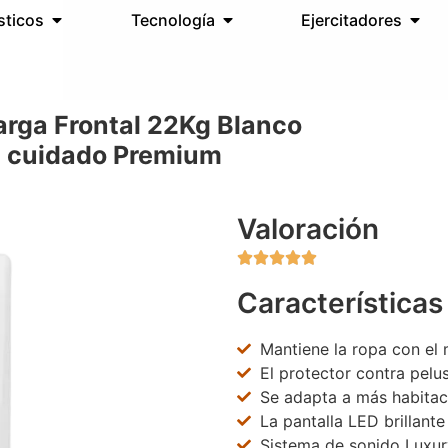
sticos
Tecnología
Ejercitadores
rga Frontal 22Kg Blanco
 cuidado Premium
Valoración





Características
Mantiene la ropa con el
El protector contra pel
Se adapta a más habitac
La pantalla LED brillante
Sistema de sonido Luxur