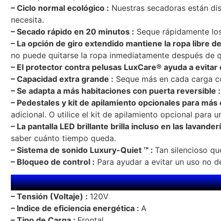
– Ciclo normal ecológico :
Nuestras secadoras están dis
necesita.
– Secado rápido en 20 minutos :
Seque rápidamente los
– La opción de giro extendido mantiene la ropa libre d
no puede quitarse la ropa inmediatamente después de qu
– El protector contra pelusas LuxCare® ayuda a evitar
– Capacidad extra grande :
Seque más en cada carga co
– Se adapta a más habitaciones con puerta reversible :
– Pedestales y kit de apilamiento opcionales para más 
adicional. O utilice el kit de apilamiento opcional par
– La pantalla LED brillante brilla incluso en las lavande
saber cuánto tiempo queda.
– Sistema de sonido Luxury-Quiet ™ :
Tan silencioso qu
– Bloqueo de control :
Para ayudar a evitar un uso no d
– Tensión (Voltaje) :
120V
– Indice de eficiencia energética :
A
– Tipo de Carga :
Frontal