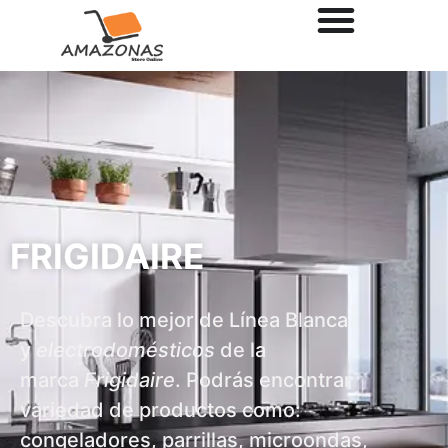
FRIGIDAIRE
Descubra lo mejor de Línea Blanca
y
electrodomésticos
de la
marca
Frigidaire
. Podrás encontrar
variedad de productos como:
congeladores, parrillas, microondas,