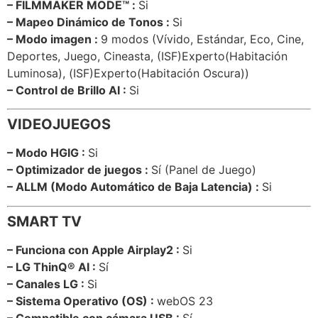
– FILMMAKER MODE™ :
Si
– Mapeo Dinámico de Tonos :
Si
– Modo imagen :
9 modos (Vívido, Estándar, Eco, Cine,
Deportes, Juego, Cineasta, (ISF)Experto(Habitación
Luminosa), (ISF)Experto(Habitación Oscura))
– Control de Brillo AI :
Si
VIDEOJUEGOS
– Modo HGIG :
Si
– Optimizador de juegos :
Sí (Panel de Juego)
– ALLM (Modo Automático de Baja Latencia)
:
Si
SMART TV
– Funciona con Apple Airplay2 :
Si
– LG ThinQ® AI :
Sí
– Canales LG
:
Si
– Sistema Operativo (OS) :
webOS 23
– Compatible con cámara USB :
Sí