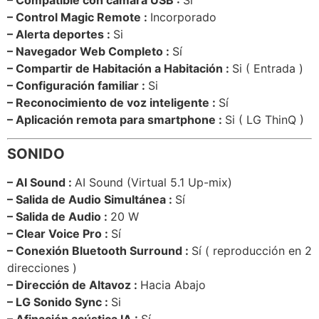
– Control Magic Remote
:
Incorporado
– Alerta deportes :
Si
– Navegador Web Completo :
Sí
– Compartir de Habitación a Habitación
:
Si ( Entrada )
– Configuración familiar :
Si
– Reconocimiento de voz inteligente :
Sí
– Aplicación remota para smartphone
:
Si ( LG ThinQ )
SONIDO
– AI Sound :
AI Sound (Virtual 5.1 Up-mix)
– Salida de Audio Simultánea :
Sí
– Salida de Audio
:
20 W
– Clear Voice Pro :
Sí
– Conexión Bluetooth Surround :
Sí ( reproducción en 2
direcciones )
– Dirección de Altavoz
:
Hacia Abajo
– LG Sonido Sync :
Si
– Afinación acústica IA :
Sí