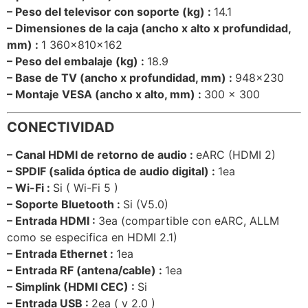
– Peso del televisor con soporte (kg) :
14.1
– Dimensiones de la caja (ancho x alto x profundidad,
mm) :
1 360x810x162
– Peso del embalaje (kg)
:
18.9
– Base de TV (ancho x profundidad, mm) :
948×230
– Montaje VESA (ancho x alto, mm)
:
300 x 300
CONECTIVIDAD
– Canal HDMI de retorno de audio :
eARC (HDMI 2)
– SPDIF (salida óptica de audio digital) :
1ea
– Wi-Fi
:
Si ( Wi-Fi 5 )
– Soporte Bluetooth :
Si (V5.0)
– Entrada HDMI
:
3ea (compartible con eARC, ALLM
como se especifica en HDMI 2.1)
– Entrada Ethernet :
1ea
– Entrada RF (antena/cable)
:
1ea
– Simplink (HDMI CEC) :
Si
– Entrada USB
:
2ea ( v 2.0 )