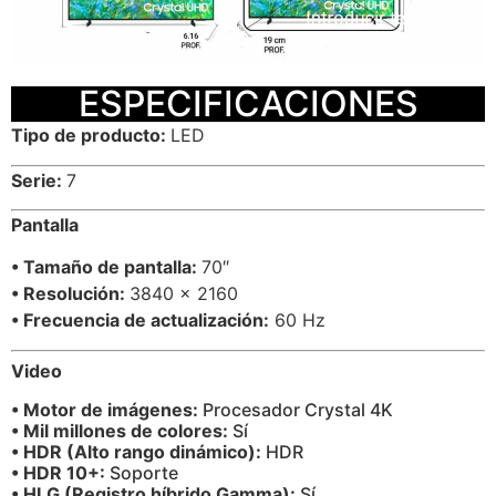
ESPECIFICACIONES
Tipo de producto:
LED
Serie:
7
Pantalla
• Tamaño de pantalla:
70″
• Resolución:
3840 x 2160
• Frecuencia de actualización:
60 Hz
Video
• Motor de imágenes:
Procesador Crystal 4K
• Mil millones de colores:
Sí
• HDR (Alto rango dinámico):
HDR
• HDR 10+:
Soporte
• HLG (Registro híbrido Gamma):
Sí