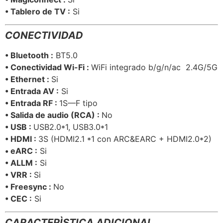
• Tablero de TV :
Si
CONECTIVIDAD
• Bluetooth :
BT5.0
• Conectividad Wi-Fi :
WiFi integrado b/g/n/ac 2.4G/5G
• Ethernet :
Si
• Entrada AV :
Si
• Entrada RF :
1S—F tipo
• Salida de audio (RCA) :
No
• USB :
USB2.0*1, USB3.0*1
• HDMI :
3S (HDMI2.1 *1 con ARC&EARC + HDMI2.0*2)
• eARC :
Si
• ALLM :
Si
• VRR :
Si
• Freesync :
No
• CEC :
Si
CARACTERÌSTICA ADICIONAL