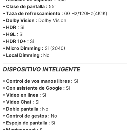
• Clase de pantalla :
55′
• Taza de refrescamiento :
60 Hz/120Hz(4K1K)
• Dolby Vision :
Dolby Vision
• HDR :
Si
• HGL :
Si
• HDR 10+ :
Si
• Micro Dimming :
Si (2040)
• Local Dimming :
No
DISPOSITIVO INTELIGENTE
• Control de vos manos libres :
Si
• Con asistente de Google :
Si
• Video en línea :
Si
• Video Chat :
Si
• Doble pantalla :
No
• Control de gestos :
No
• Espejo de pantalla :
Si
• Magiconnect :
Si