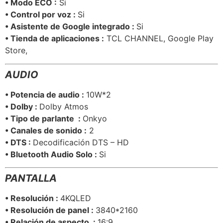
• Modo ECO :
Si
• Control por voz :
Si
• Asistente de Google integrado :
Si
• Tienda de aplicaciones :
TCL CHANNEL, Google Play
Store,
AUDIO
• Potencia de audio :
10W*2
• Dolby :
Dolby Atmos
•
Tipo de parlante
:
Onkyo
• Canales de sonido :
2
• DTS :
Decodificación DTS – HD
• Bluetooth Audio Solo :
Si
PANTALLA
• Resolución :
4KQLED
• Resolución de panel :
3840*2160
• Relación de aspecto :
16:9