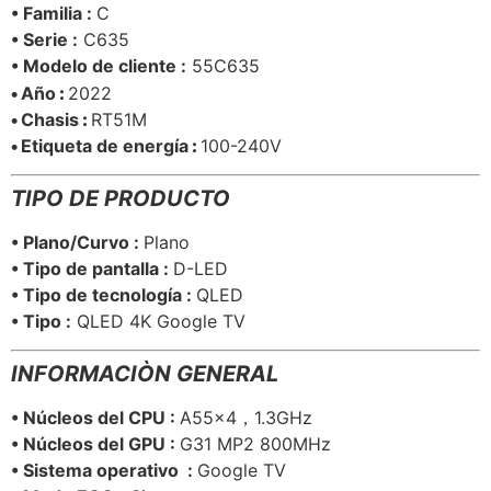
• Familia :
C
• Serie :
C635
• Modelo de cliente :
55C635
•
Año
:
2022
•
Chasis
:
RT51M
•
Etiqueta de energía
:
100-240V
TIPO DE PRODUCTO
• Plano/Curvo :
Plano
• Tipo de pantalla :
D-LED
• Tipo de tecnología :
QLED
• Tipo :
QLED 4K Google TV
INFORMACIÒN GENERAL
• Núcleos del CPU :
A55x4，1.3GHz
• Núcleos del GPU :
G31 MP2 800MHz
• Sistema operativo :
Google TV