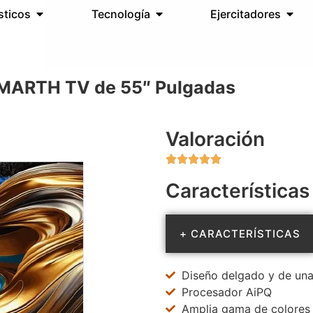
sticos
Tecnología
Ejercitadores
 SMARTH TV de 55″ Pulgadas
Valoración





Características
+ CARACTERÍSTICAS
Diseño delgado y de una
Procesador AiPQ
Amplia gama de colores