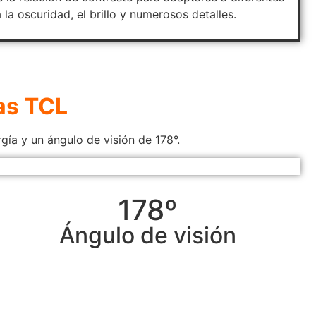
a la oscuridad, el brillo y numerosos detalles.
as TCL
ía y un ángulo de visión de 178°.
178º
Ángulo de visión